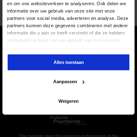
belangrijkste dilemma op het gebied van
en om ons websiteverkeer te analyseren. Ook delen we
betalingsverkeer? Lees het interview of bekijk het
informatie over uw gebruik van onze site met onze
video-interview: Wat is uw belangrijkste dilemma op […]
partners voor social media, adverteren en analyse. Deze
partners kunnen deze gegevens combineren met andere
informatie die u aan ze heeft verstrekt of die ze hebben
verzameld op basis van uw gebruik van hun services.
Quick Links
Get In Touch
home
Email:
Alles toestaan
nicole.vonk@euroforum.nl
Program
Phone: 0031 - 40 - 297 27
Speakers
40
Aanpassen
Partners
Information
Weigeren
Digital syllabus
Blog
The meeting place for payment professionals in the