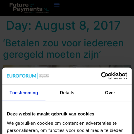
Day:
August 8, 2017
‘Betalen zou voor iedereen
geregeld moeten zijn’
Toestemming
Details
Over
Op 15 juli 2017 vond de 18e editie van het Congres
Deze website maakt gebruik van cookies
Toekomst van het Betalingsverkeer plaats. Tijdens deze
dag stelden wij Eus Peters, directeur bij de Raad
We gebruiken cookies om content en advertenties te
Nederlandse Detailhandel, o.a. de vraag: wat is uw
personaliseren, om functies voor social media te bieden