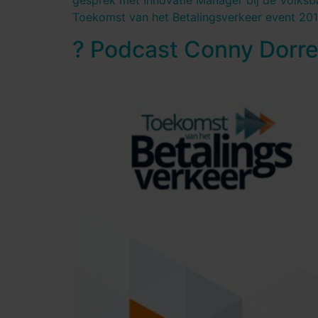
gesprek met Innovatie Manager bij de Volksba
Toekomst van het Betalingsverkeer event 2019
?️ Podcast Conny Dorres