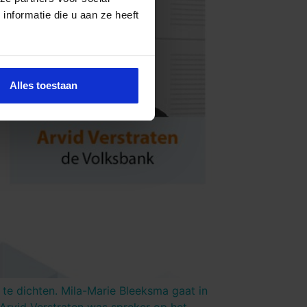
nformatie die u aan ze heeft
Alles toestaan
te dichten. Mila-Marie Bleeksma gaat in