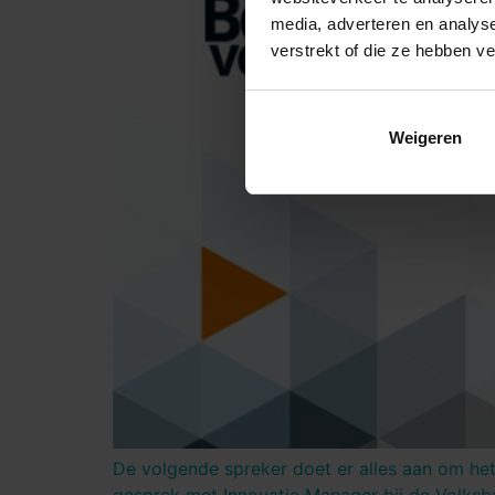
media, adverteren en analys
verstrekt of die ze hebben v
Weigeren
De volgende spreker doet er alles aan om het