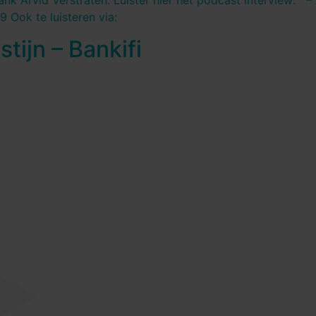
nk Arvid Verstraten. Luister hier het podcast interview: –
 Ook te luisteren via:
tijn – Bankifi