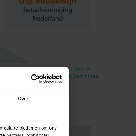
omstreden? Mila-Marie Bleeksma gaat in
 voorzitter van Payment Systems Committee
Over
 media te bieden en om ons
ze partners voor social