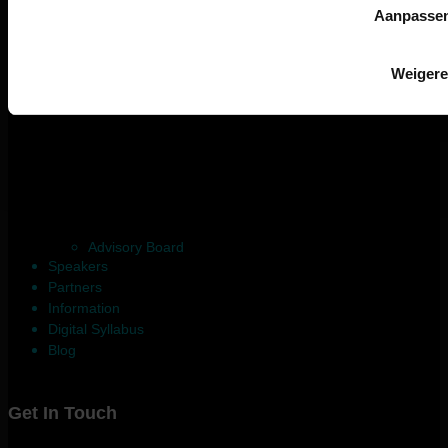
Aanpasse
Weiger
Advisory Board
Speakers
Partners
Information
Digital Syllabus
Blog
Get In Touch