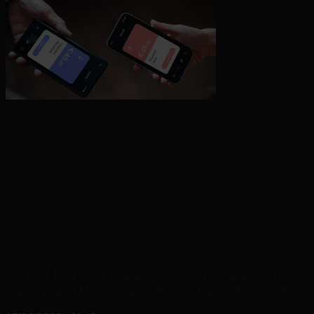
Instant Payments after the IPR Deadline: How
Happy and Non-Happy Flows Have Evolved