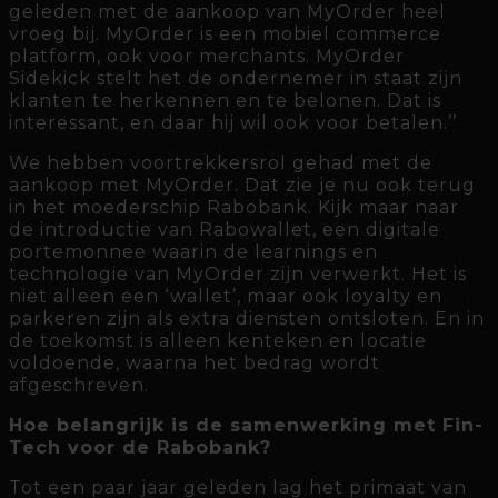
geleden met de aankoop van MyOrder heel
vroeg bij. MyOrder is een mobiel commerce
platform, ook voor merchants. MyOrder
Sidekick stelt het de ondernemer in staat zijn
klanten te herkennen en te belonen. Dat is
interessant, en daar hij wil ook voor betalen.’’
We hebben voortrekkersrol gehad met de
aankoop met MyOrder. Dat zie je nu ook terug
in het moederschip Rabobank. Kijk maar naar
de introductie van Rabowallet, een digitale
portemonnee waarin de learnings en
technologie van MyOrder zijn verwerkt. Het is
niet alleen een ‘wallet’, maar ook loyalty en
parkeren zijn als extra diensten ontsloten. En in
de toekomst is alleen kenteken en locatie
voldoende, waarna het bedrag wordt
afgeschreven.
Hoe belangrijk is de samenwerking met Fin-
Tech voor de Rabobank?
Tot een paar jaar geleden lag het primaat van