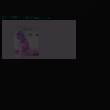
Global payment innovation: how Klarna is
redefining the modern card experience
03/03/2026
No Comments