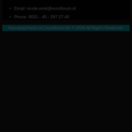
Email: nicole.vonk@euroforum.nl
Phone: 0031 - 40 - 297 27 40
futurepayments.nl | euroforum bv © 2026 All Rights Reserved.