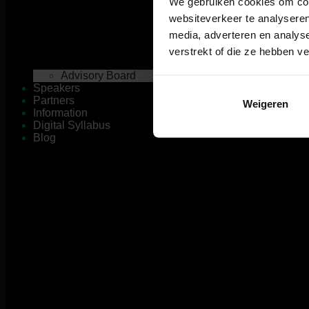
We gebruiken cookies om cont
websiteverkeer te analyseren
media, adverteren en analys
verstrekt of die ze hebben v
Advisory Board
Speakers
Partners
Weigeren
Information
Digital Syllabus
Blog