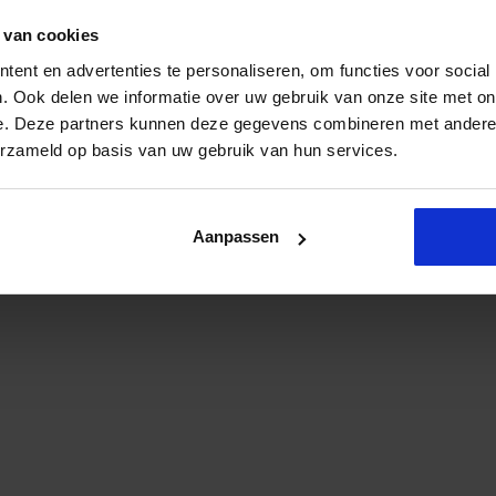
Partners
 van cookies
Information
ent en advertenties te personaliseren, om functies voor social
Digital syllabus
. Ook delen we informatie over uw gebruik van onze site met on
e. Deze partners kunnen deze gegevens combineren met andere i
Blog
erzameld op basis van uw gebruik van hun services.
futurepayments.nl | euroforum bv © 2026 All Rights Reserved.
Aanpassen