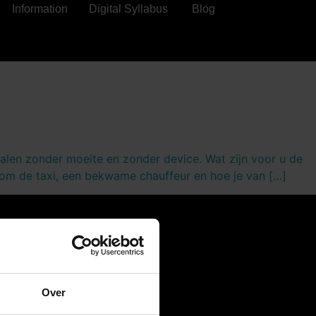
Information
Digital Syllabus
Blog
talen zonder moeite en zonder device. Wat zijn voor u de
it om de taxi, een bekwame chauffeur en hoe je van […]
uch
.vonk@euroforum.nl
 40 - 297 27 40
Over