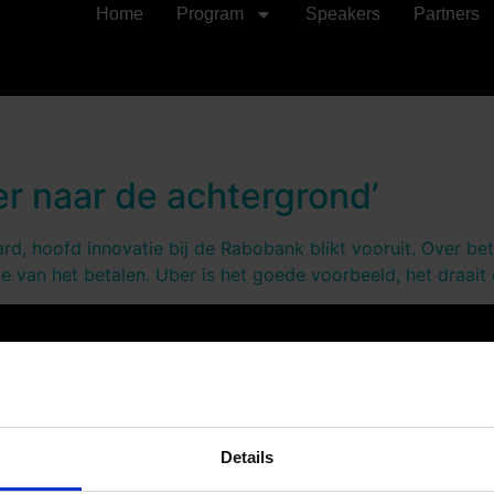
Home
Program
Speakers
Partners
er naar de achtergrond’
rd, hoofd innovatie bij de Rabobank blikt vooruit. Over be
tie van het betalen. Uber is het goede voorbeeld, het draa
Quick Links
Get In To
home
Email: nicole
Program
Phone: 0031 -
Details
Speakers