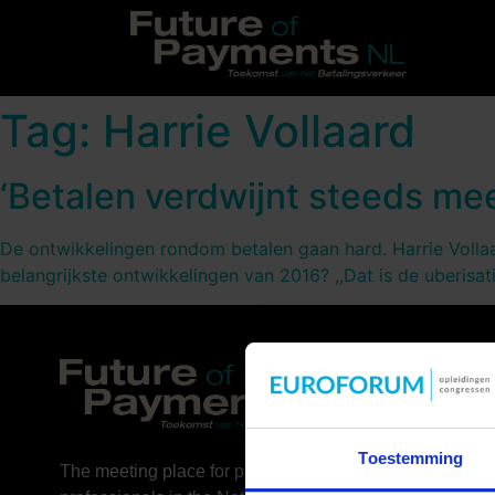
Tag:
Harrie Vollaard
‘Betalen verdwijnt steeds me
De ontwikkelingen rondom betalen gaan hard. Harrie Vollaa
belangrijkste ontwikkelingen van 2016? ,,Dat is de uberisa
Toestemming
The meeting place for payment